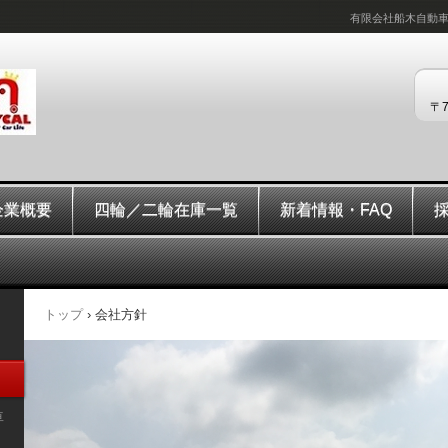
有限会社船木自動
〒
企業概要
四輪／二輪在庫一覧
新着情報・FAQ
トップ
›
会社方針
車