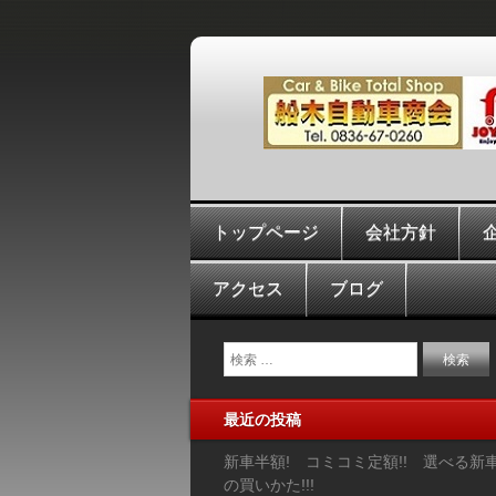
トップページ
会社方針
アクセス
ブログ
最近の投稿
新車半額! コミコミ定額!! 選べる新
の買いかた!!!